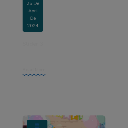
25 De
April
De
2024
Slider 3
SCHOOL WEB
Read More