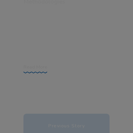
Methodologies
Tags: Nursery Pre-Primary Share: An
Overview Turpis egestas integer eget
aliquet nibh. Id venenatis a condimentum
vitae sapien pellentesque habitant morbi
tristique. Egestas tellus rutrum tellus
pellentesque eu tincidunt tortor
Read More
Previous Story