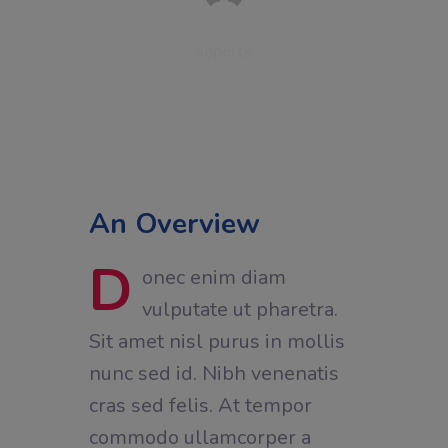
Written by
soporte
29 de December de 2022
An Overview
D
onec enim diam
vulputate ut pharetra.
Sit amet nisl purus in mollis
nunc sed id. Nibh venenatis
cras sed felis. At tempor
commodo ullamcorper a