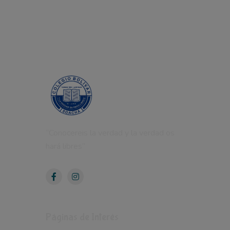
“Conocereis la verdad y la verdad os
hará libres”
Páginas de Interés