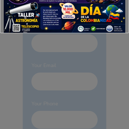
published.
Required fields are marked
*
Your Name
Your Email
Your Phone