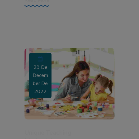
Read More
29 De
Decem
Ber De
2022
Unique Teaching