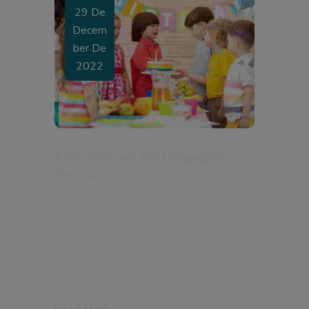
29 De
Decem
Ber De
2022
Kids Vibrant And Engaging
School
An Overview Odio eu feugiat pretium nibh
ipsum consequat nisl vel. Lorem ipsum
dolor sit amet consectetur adipiscing.
Quis eleifend quam adipiscing vitae proin
sagittis nisl rhoncus mattis. Gravida neque