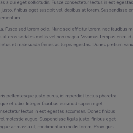
 a dui eget sollicitudin. Fusce consectetur lectus in est egestas 
 justo, finibus eget suscipit vel, dapibus at lorem. Suspendisse 
elementum.
a. Fusce sed lorem odio. Nunc sed efficitur lorem, nec faucibus ma
la at eros sodales mollis vel non magna. Vivamus tempus enim id c
 netus et malesuada fames ac turpis egestas. Donec pretium variu
uris pellentesque justo purus, id imperdiet lectus pharetra
esque et odio. Integer faucibus euismod sapien eget
consectetur lectus in est egestas accumsan. Donec finibus
vel molestie augue. Suspendisse ligula justo, finibus eget
ongue ac massa ut, condimentum mollis lorem. Proin quis