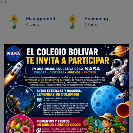
tum.
Management
Swimming
Class
Class
Professional Skills
Phasellus feugiat massa a libero porttitor lobortis. Mauris
ac. Nulla dui justo, tempor non scelerisque in, pellentesqu
dapibus. Morbi egestas a dui eget sollicitudin. Fusce cons
quam vel nisi suscipit, et eleifend sem vehicula.
Activities