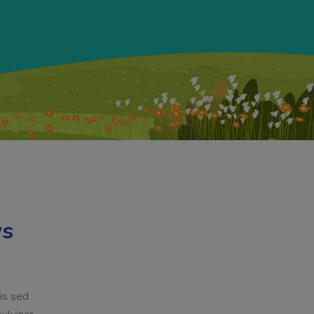
s 
is sed