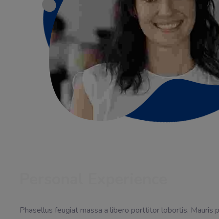
Personal Experience
Phasellus feugiat massa a libero porttitor lobortis. Mauris 