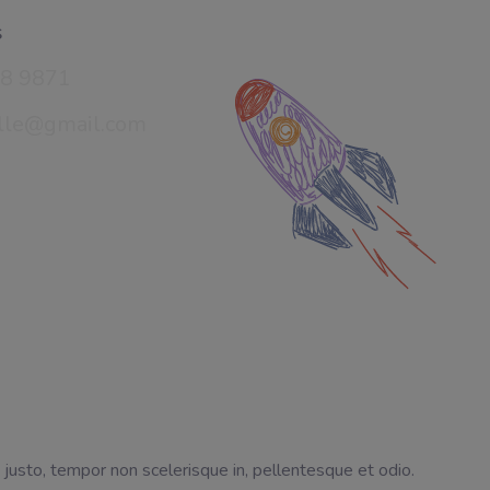
s
58 9871
elle@gmail.com
i justo, tempor non scelerisque in, pellentesque et odio.