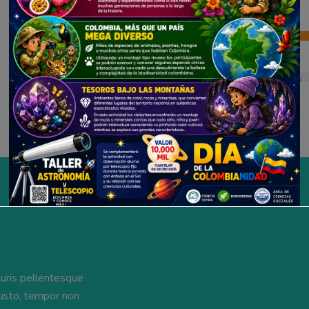
Time Management
Creativity
auris pellentesque
 justo, tempor non