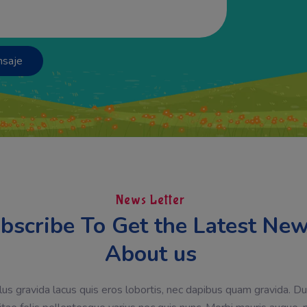
News Letter
bscribe To Get the Latest New
About us
us gravida lacus quis eros lobortis, nec dapibus quam gravida. Du