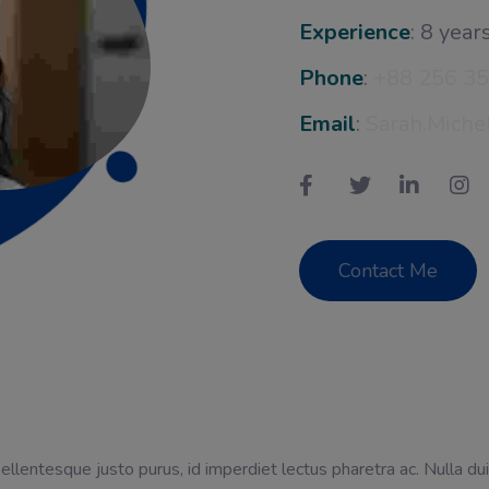
Experience
: 8 year
Phone
:
+88 256 3
Email
:
Sarah.Mich
Contact Me
pellentesque justo purus, id imperdiet lectus pharetra ac. Nulla du