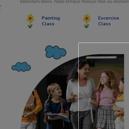
bibendum libero. Nulla tempor rhoncus felis eu elemen
Painting
Excercise
Class
Class