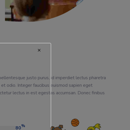
 pellentesque justo purus, id imperdiet lectus pharetra
e et odio. Integer faucibus euismod sapien eget
ectetur lectus in est egestas accumsan. Donec finibus
%
80