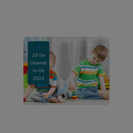
29 De
Diciemb
Re De
2022
Safe & Secured Play
Equipment