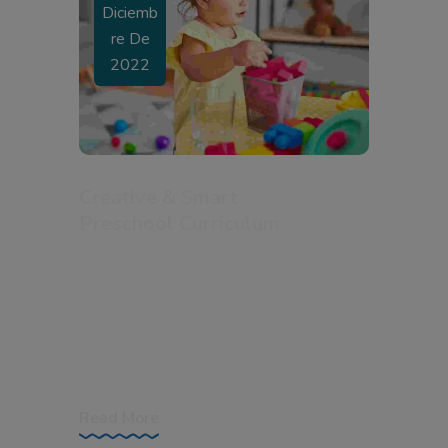
Diciemb
Re De
2022
Creative & Smart
Preschool Curriculum
An Overview Amet est placerat in
egestas erat imperdiet sed euismod nisi.
Cras fermentum odio eu feugiat pretium
nibh ipsum consequat. Massa vitae tortor
condimentum lacinia quis vel eros. Enim
Read More