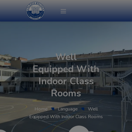
modal-check
Well
Equipped With
Indoor Class
Rooms
Home
Language
Well
Equipped With Indoor Class Rooms