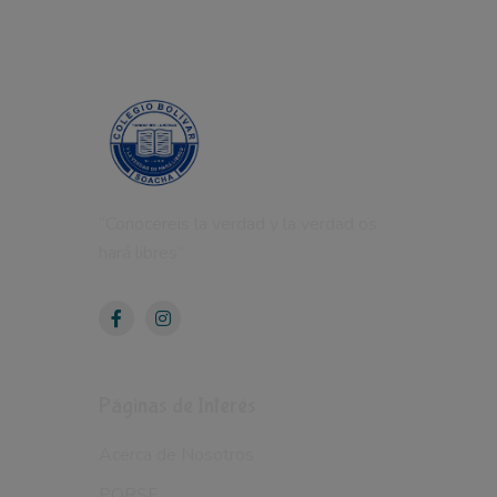
“Conocereis la verdad y la verdad os
hará libres”
Páginas de Interés
Acerca de Nosotros
PQRSF