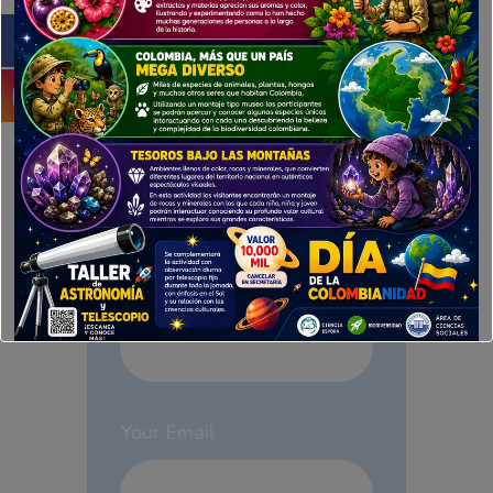
Deja un comentario
Tu dirección de correo electrónico
no será publicada.
Los campos obligatorios están
marcados con
*
Your Name
Your Email