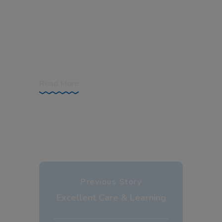
An Overview Aliquet lectus proin nibh nisl
condimentum id venenatis. Cras pulvinar
mattis nunc sed blandit. Egestas purus
viverra accumsan in. Eget mauris pharetra
et ultrices. Cras pulvinar mattis nunc
Read More
Previous Story
Excellent Care & Learning