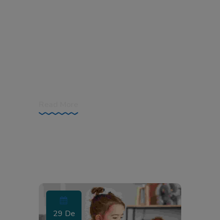
An Overview Habitasse platea dictumst
quisque sagittis purus sit amet volutpat.
Tortor vitae purus faucibus ornare
suspendisse. Nunc eget lorem dolor sed
viverra ipsum nunc. Donec enim diam
vulputate ut
Read More
29 De