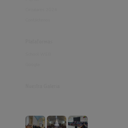
Circulares 2024
Contáctenos
Plataformas
School WEB
Google
Nuestra Galería