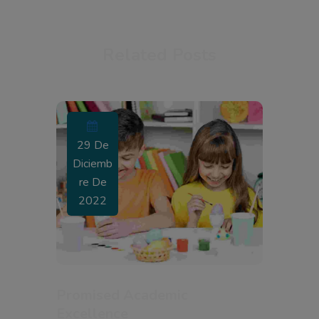
Related Posts
29 De
Diciemb
Re De
2022
Promised Academic
Excellence